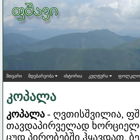
მთვარი
მდებარეობა
ისტორია
კულტურა
ფოლკლო
კოპალა
კოპალა
- ღვთისშვილია, ფშ
თავდაპირველად ხორციელი ი
ცუდ პირობებში ჰყავდათ, ბე