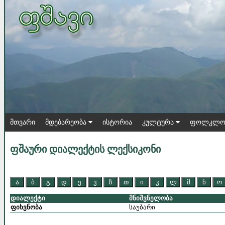
მთვარი
მდებარეობა
ისტორია
კულტურა
ფოლკლო
ფშაური დიალექტის ლექსიკონი
ა
ბ
გ
დ
ე
ვ
ზ
თ
ი
კ
ლ
მ
ნ
ო
დიალექტი
მნიშვნელობა
ფიხვნობა
საუბარი