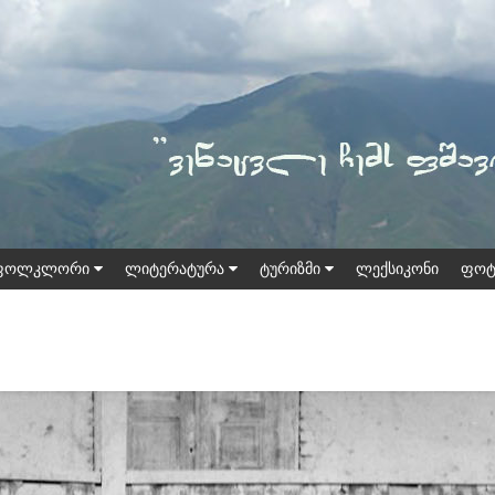
ფოლკლორი
ლიტერატურა
ტურიზმი
ლექსიკონი
ფოტ