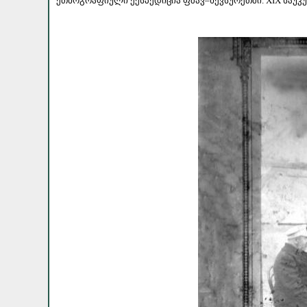
ეთნოგრაფიული ექსპედიცია ფშავ–ხევსურეთში. XIX საუკუ