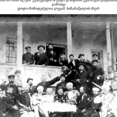
ნის 80–იანი წლები. ექსპედიცია მოეწყო გრაფინია უვაროვას დაფინანს
გამოიცა
ფოტო მოწოდებულია ლევან ხიზანაშვილის მიერ.