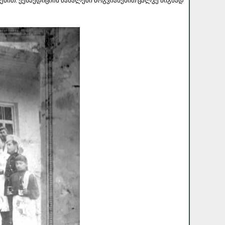
ებით. ექსპედიციის მასალები მოგვიანებით ცალკე წიგნად